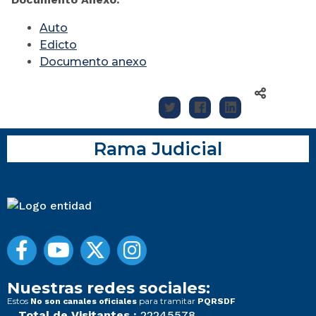
Auto
Edicto
Documento anexo
Rama Judicial
Nuestras redes sociales:
Estos
para tramitar
No son canales oficiales
PQRSDF
Total de Visitantes :
22245578