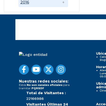
2016
Ubica
Call
Bog
Horar
Aten
Lune
05:0
Nuestras redes sociales:
Ubica
Estos
para
No son canales oficiales
admin
tramitar
PQRSDF
Dire
Total de Visitantes :
22166986
Visitantes Últimas 24
Acced