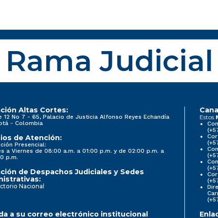
Rama Judicial
ción Altas Cortes:
Cana
e 12 No 7 - 65, Palacio de Justicia Alfonso Reyes Echandía
Estos
otá - Colombia
Con
(+5
Cor
ios de Atención:
(+5
ción Presencial:
Con
s a Viernes de 08:00 a.m. a 01:00 p.m. y de 02:00 p.m. a
(+5
0 p.m.
Com
(+5
ción de Despachos Judiciales y Sedes
Cor
istrativas:
(+5
ctorio Nacional
Dir
Car
(+5
a a su correo electrónico institucional
Enla