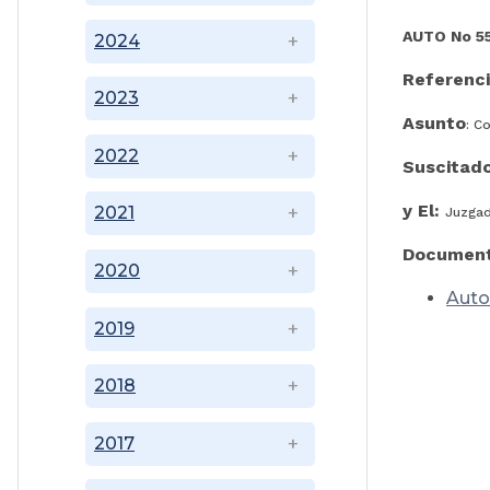
AUTO No 55
2024
Referenc
2023
Asunto
: C
2022
Suscitado
y El:
2021
Juzgad
Document
2020
Auto
2019
2018
2017