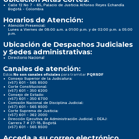
Calle 12 No 7 - 65, Palacio de Justicia Alfonso Reyes Echandía
Bogotá - Colombia
Horarios de Atención:
Atención Presencial:
Lunes a Viernes de 08:00 a.m. a 01:00 p.m. y de 02:00 p.m. a 05:00
p.m.
Ubicación de Despachos Judiciales
y Sedes administrativas:
Directorio Nacional
Canales de atención:
Estos
para tramitar
No son canales oficiales
PQRSDF
Consejo Superior de la Judicatura:
(+57) 601 - 565 8500
Corte Constitucional:
(+57) 601 - 350 6200
Consejo de Estado:
(+57) 601 - 350 6700
Comisión Nacional de Disciplina Judicial:
(+57) 601 - 565 8500
Corte Suprema de Justicia:
(+57) 601 - 362 2000
Dirección Ejecutiva de Administración Judicial - DEAJ:
Carrera 7 # 27-18, Bogotá
(+57) 601 - 565 8500
Acceda a su correo electrónico