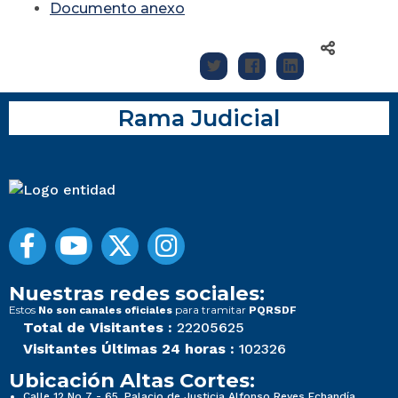
Documento anexo
Rama Judicial
Nuestras redes sociales:
Estos
para tramitar
No son canales oficiales
PQRSDF
Total de Visitantes :
22205625
Visitantes Últimas 24 horas :
102326
Ubicación Altas Cortes:
Calle 12 No 7 - 65, Palacio de Justicia Alfonso Reyes Echandía