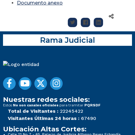
Documento anexo
Rama Judicial
Nuestras redes sociales:
Estos
para tramitar
No son canales oficiales
PQRSDF
Total de Visitantes :
22245422
Visitantes Últimas 24 horas :
67490
Ubicación Altas Cortes:
Calle 12 No 7 - 65, Palacio de Justicia Alfonso Reyes Echandía