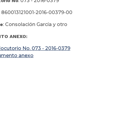
torio No
. 073 - 2016-0379
: 860013121001-2016-00379-00
te
: Consolación García y otro
TO ANEXO:
rlocutorio No. 073 - 2016-0379
umento anexo