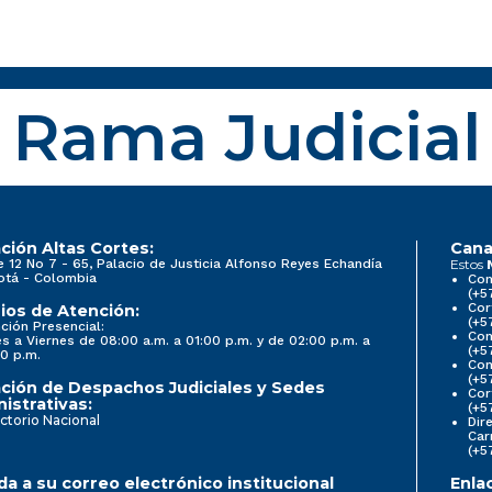
Rama Judicial
ción Altas Cortes:
Cana
e 12 No 7 - 65, Palacio de Justicia Alfonso Reyes Echandía
Estos
otá - Colombia
Con
(+5
Cor
ios de Atención:
(+5
ción Presencial:
Con
s a Viernes de 08:00 a.m. a 01:00 p.m. y de 02:00 p.m. a
(+5
0 p.m.
Com
(+5
ción de Despachos Judiciales y Sedes
Cor
istrativas:
(+5
ctorio Nacional
Dir
Car
(+5
a a su correo electrónico institucional
Enla