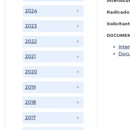
Interlocu
2024
Radicado
Solicitan
2023
DOCUMEN
2022
Inte
Doc
2021
2020
2019
2018
2017