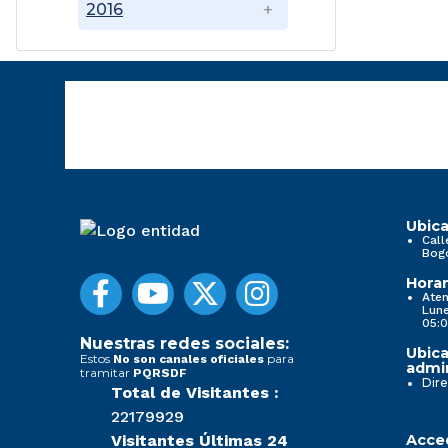
2016
Ubica
Call
Bog
Horar
Aten
Lune
05:0
Nuestras redes sociales:
Ubica
Estos
para
No son canales oficiales
admin
tramitar
PQRSDF
Dire
Total de Visitantes :
22179929
Visitantes Últimas 24
Acced