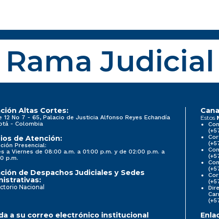
Rama Judicial
ción Altas Cortes:
Cana
e 12 No 7 - 65, Palacio de Justicia Alfonso Reyes Echandía
Estos
otá - Colombia
Con
(+5
Cor
ios de Atención:
(+5
ción Presencial:
Con
s a Viernes de 08:00 a.m. a 01:00 p.m. y de 02:00 p.m. a
(+5
0 p.m.
Com
(+5
ción de Despachos Judiciales y Sedes
Cor
istrativas:
(+5
ctorio Nacional
Dir
Car
(+5
a a su correo electrónico institucional
Enla