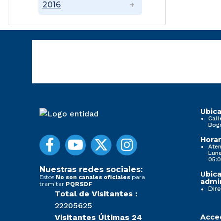
2016
Ubica
Call
Bog
Horar
Aten
Lune
05:0
Nuestras redes sociales:
Ubica
Estos
para
No son canales oficiales
admin
tramitar
PQRSDF
Dire
Total de Visitantes :
22205625
Visitantes Últimas 24
Acced