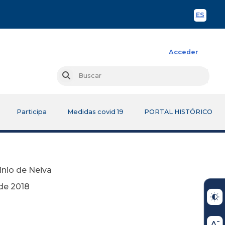
ES
Spani
Acceder
Busc
Buscar
Participa
Medidas covid 19
PORTAL HISTÓRICO
inio de Neiva
18