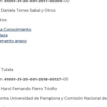
n:
41001-31-20-001-2017-00200-
00
 Daniela Torres Sabal y Otros
tos:
a Conocimiento
laza
umento anexo
 Tutela
n:
41001-31-20-001-2018-00127-
00
 Harol Fernando Fierro Triviño
ontra Universidad de Pamplona y Comisión Nacional de S