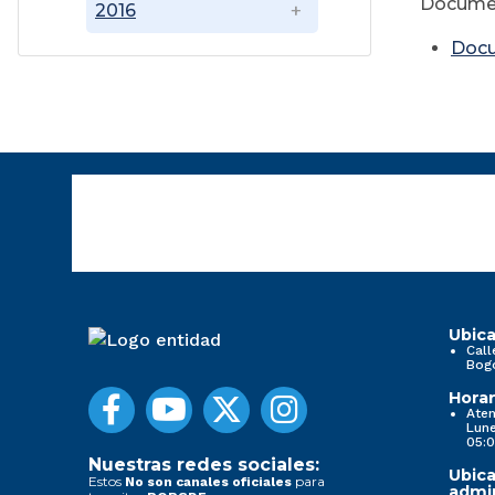
Docume
2016
Doc
Ubica
Call
Bog
Horar
Aten
Lune
05:0
Nuestras redes sociales:
Ubica
Estos
para
No son canales oficiales
admin