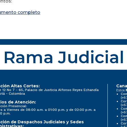
ntos:
umento completo
Rama Judicial
ción Altas Cortes:
Cana
e 12 No 7 - 65, Palacio de Justicia Alfonso Reyes Echandía
Estos
otá - Colombia
Con
(+5
Cor
ios de Atención:
(+5
ción Presencial:
Con
s a Viernes de 08:00 a.m. a 01:00 p.m. y de 02:00 p.m. a
(+5
0 p.m.
Com
(+5
ción de Despachos Judiciales y Sedes
Cor
istrativas:
(+5