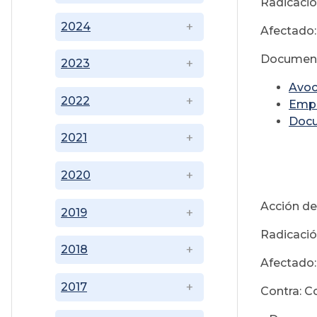
Radicació
2024
Afectado:
Documen
2023
Avoc
2022
Emp
Doc
2021
2020
Acción de
2019
Radicació
2018
Afectado:
2017
Contra: C