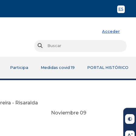
ES
Spani
Acceder
Busc
Buscar
Participa
Medidas covid 19
PORTAL HISTÓRICO
reira - Risaralda
re 09