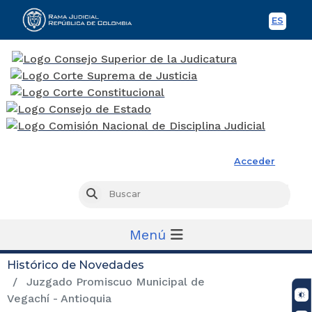
ES
Spani
Rama Judicial
Acceder
Busc
Buscar
Menú
Histórico de Novedades
Juzgado Promiscuo Municipal de
Vegachí - Antioquia