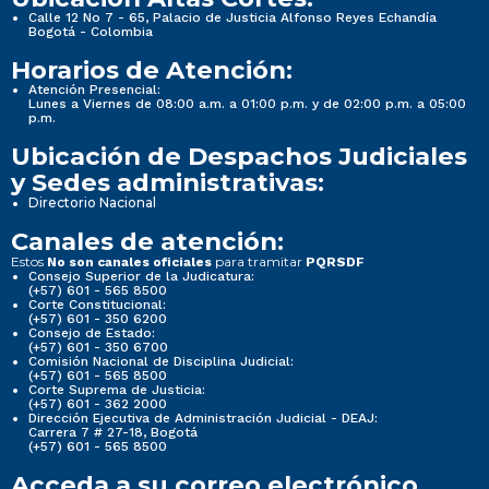
Calle 12 No 7 - 65, Palacio de Justicia Alfonso Reyes Echandía
Bogotá - Colombia
Horarios de Atención:
Atención Presencial:
Lunes a Viernes de 08:00 a.m. a 01:00 p.m. y de 02:00 p.m. a 05:00
p.m.
Ubicación de Despachos Judiciales
y Sedes administrativas:
Directorio Nacional
Canales de atención:
Estos
para tramitar
No son canales oficiales
PQRSDF
Consejo Superior de la Judicatura:
(+57) 601 - 565 8500
Corte Constitucional:
(+57) 601 - 350 6200
Consejo de Estado:
(+57) 601 - 350 6700
Comisión Nacional de Disciplina Judicial:
(+57) 601 - 565 8500
Corte Suprema de Justicia:
(+57) 601 - 362 2000
Dirección Ejecutiva de Administración Judicial - DEAJ:
Carrera 7 # 27-18, Bogotá
(+57) 601 - 565 8500
Acceda a su correo electrónico