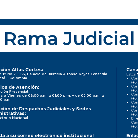
Rama Judicial
ción Altas Cortes:
Cana
e 12 No 7 - 65, Palacio de Justicia Alfonso Reyes Echandía
Estos
otá - Colombia
Con
(+5
Cor
ios de Atención:
(+5
ción Presencial:
Con
s a Viernes de 08:00 a.m. a 01:00 p.m. y de 02:00 p.m. a
(+5
0 p.m.
Com
(+5
ción de Despachos Judiciales y Sedes
Cor
istrativas:
(+5
ctorio Nacional
Dir
Car
(+5
a a su correo electrónico institucional
Enla