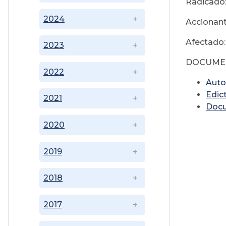
Radicado
2024
Accionant
Afectado
2023
DOCUME
2022
Auto
Edic
2021
Doc
2020
2019
2018
2017