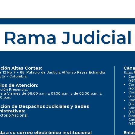
Rama Judicial
ción Altas Cortes:
Cana
e 12 No 7 - 65, Palacio de Justicia Alfonso Reyes Echandía
Estos
otá - Colombia
Con
(+5
Cor
ios de Atención:
(+5
ción Presencial:
Con
s a Viernes de 08:00 a.m. a 01:00 p.m. y de 02:00 p.m. a
(+5
0 p.m.
Com
(+5
ción de Despachos Judiciales y Sedes
Cor
istrativas:
(+5
ctorio Nacional
Dir
Car
(+5
a a su correo electrónico institucional
Enla