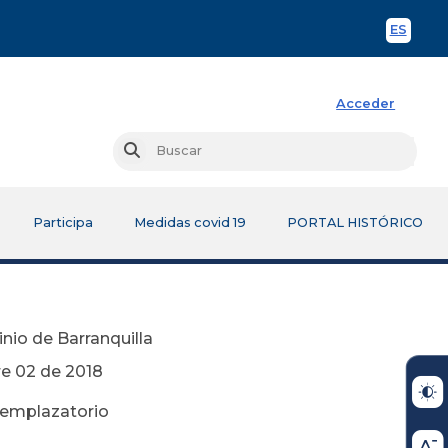
ES
Spani
Acceder
Busc
Buscar
Participa
Medidas covid 19
PORTAL HISTÓRICO
nio de Barranquilla
018
o emplazatorio