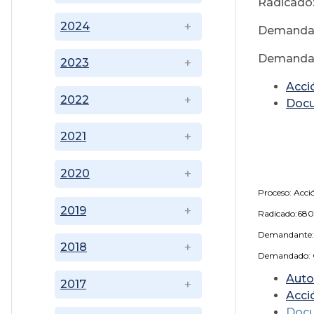
Radicado
2024
Demandant
Demandado
2023
Acci
2022
Doc
2021
No
2020
Proceso: Acci
2019
Radicado:68
Demandante: 
2018
Demandado: Co
Auto
2017
Acci
Doc