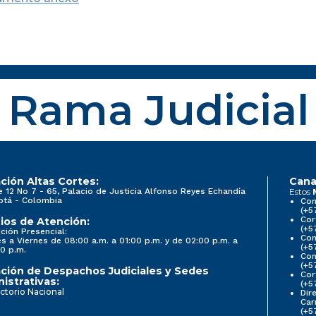
Rama Judicial
ción Altas Cortes:
Cana
e 12 No 7 - 65, Palacio de Justicia Alfonso Reyes Echandía
Estos
otá - Colombia
Con
(+5
Cor
ios de Atención:
(+5
ción Presencial:
Con
s a Viernes de 08:00 a.m. a 01:00 p.m. y de 02:00 p.m. a
(+5
0 p.m.
Com
(+5
ción de Despachos Judiciales y Sedes
Cor
istrativas:
(+5
ctorio Nacional
Dir
Car
(+5