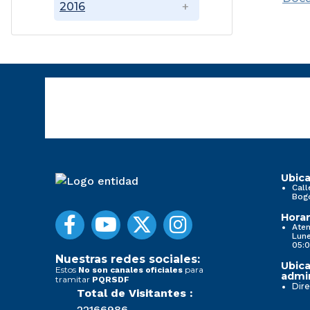
2016
Ubica
Call
Bog
Horar
Aten
Lune
05:0
Nuestras redes sociales:
Ubica
Estos
para
No son canales oficiales
admin
tramitar
PQRSDF
Dire
Total de Visitantes :
22166986