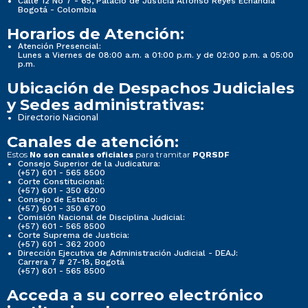
Calle 12 No 7 - 65, Palacio de Justicia Alfonso Reyes Echandía
Bogotá - Colombia
Horarios de Atención:
Atención Presencial:
Lunes a Viernes de 08:00 a.m. a 01:00 p.m. y de 02:00 p.m. a 05:00
p.m.
Ubicación de Despachos Judiciales
y Sedes administrativas:
Directorio Nacional
Canales de atención:
Estos
para tramitar
No son canales oficiales
PQRSDF
Consejo Superior de la Judicatura:
(+57) 601 - 565 8500
Corte Constitucional:
(+57) 601 - 350 6200
Consejo de Estado:
(+57) 601 - 350 6700
Comisión Nacional de Disciplina Judicial:
(+57) 601 - 565 8500
Corte Suprema de Justicia:
(+57) 601 - 362 2000
Dirección Ejecutiva de Administración Judicial - DEAJ:
Carrera 7 # 27-18, Bogotá
(+57) 601 - 565 8500
Acceda a su correo electrónico