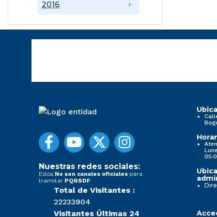
2016
Ubica
Call
Bog
Horar
Aten
Lune
05:0
Nuestras redes sociales:
Ubica
Estos
para
No son canales oficiales
admin
tramitar
PQRSDF
Dire
Total de Visitantes :
22233904
Visitantes Últimas 24
Acced