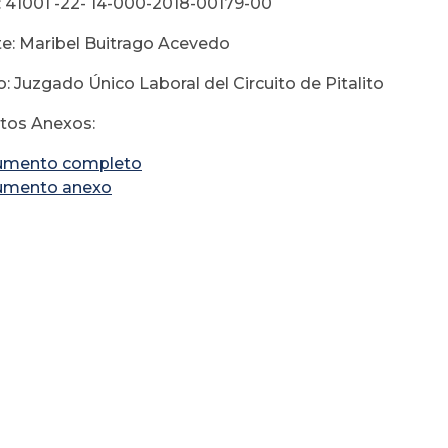
 41001 -22- 14-000-2018-00179-00
e: Maribel Buitrago Acevedo
: Juzgado Único Laboral del Circuito de Pitalito
os Anexos:
umento completo
umento anexo