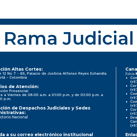
Rama Judicial
ción Altas Cortes:
Cana
e 12 No 7 - 65, Palacio de Justicia Alfonso Reyes Echandía
Estos
otá - Colombia
Con
(+5
Cor
ios de Atención:
(+5
ción Presencial:
Con
s a Viernes de 08:00 a.m. a 01:00 p.m. y de 02:00 p.m. a
(+5
0 p.m.
Com
(+5
ción de Despachos Judiciales y Sedes
Cor
istrativas:
(+5
ctorio Nacional
Dir
Car
(+5
a a su correo electrónico institucional
Enla