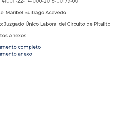
 41001 -22- 14-000-2018-00179-00
e: Maribel Buitrago Acevedo
: Juzgado Único Laboral del Circuito de Pitalito
os Anexos:
umento completo
umento anexo