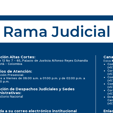
Rama Judicial
ción Altas Cortes:
Cana
e 12 No 7 - 65, Palacio de Justicia Alfonso Reyes Echandía
Estos
otá - Colombia
Con
(+5
Cor
ios de Atención:
(+5
ción Presencial:
Con
s a Viernes de 08:00 a.m. a 01:00 p.m. y de 02:00 p.m. a
(+5
0 p.m.
Com
(+5
ción de Despachos Judiciales y Sedes
Cor
istrativas:
(+5
ctorio Nacional
Dir
Car
(+5
a a su correo electrónico institucional
Enla