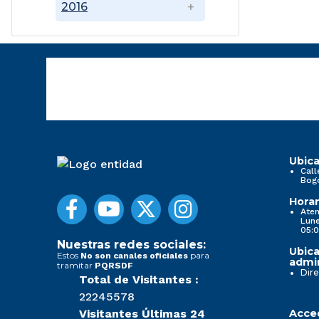
2016
Ubica
Call
Bog
Horar
Aten
Lune
05:0
Nuestras redes sociales:
Ubica
Estos
para
No son canales oficiales
admin
tramitar
PQRSDF
Dire
Total de Visitantes :
22245578
Visitantes Últimas 24
Acced