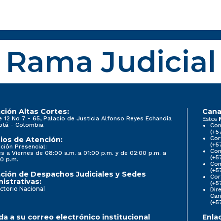
Rama Judicial
ción Altas Cortes:
Cana
e 12 No 7 - 65, Palacio de Justicia Alfonso Reyes Echandía
Estos
otá - Colombia
Con
(+5
Cor
ios de Atención:
(+5
ción Presencial:
Con
s a Viernes de 08:00 a.m. a 01:00 p.m. y de 02:00 p.m. a
(+5
0 p.m.
Com
(+5
ción de Despachos Judiciales y Sedes
Cor
istrativas:
(+5
ctorio Nacional
Dir
Car
(+5
a a su correo electrónico institucional
Enla