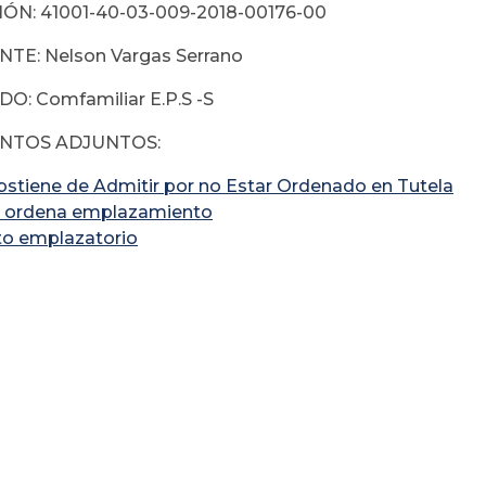
ÓN: 41001-40-03-009-2018-00176-00
TE: Nelson Vargas Serrano
O: Comfamiliar E.P.S -S
TOS ADJUNTOS:
bstiene de Admitir por no Estar Ordenado en Tutela
 ordena emplazamiento
to emplazatorio