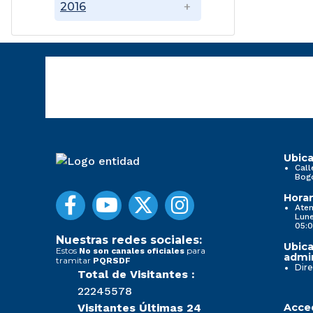
2016
Ubica
Call
Bog
Horar
Aten
Lune
05:0
Nuestras redes sociales:
Ubica
Estos
para
No son canales oficiales
admin
tramitar
PQRSDF
Dire
Total de Visitantes :
22245578
Visitantes Últimas 24
Acced