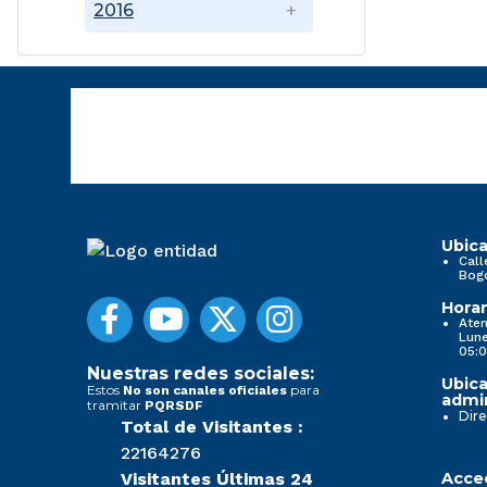
2016
Ubica
Call
Bog
Horar
Aten
Lune
05:0
Nuestras redes sociales:
Ubica
Estos
para
No son canales oficiales
admin
tramitar
PQRSDF
Dire
Total de Visitantes :
22164276
Visitantes Últimas 24
Acced