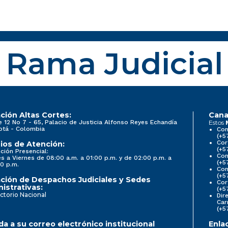
Rama Judicial
ción Altas Cortes:
Cana
e 12 No 7 - 65, Palacio de Justicia Alfonso Reyes Echandía
Estos
otá - Colombia
Con
(+5
Cor
ios de Atención:
(+5
ción Presencial:
Con
s a Viernes de 08:00 a.m. a 01:00 p.m. y de 02:00 p.m. a
(+5
0 p.m.
Com
(+5
ción de Despachos Judiciales y Sedes
Cor
istrativas:
(+5
ctorio Nacional
Dir
Car
(+5
a a su correo electrónico institucional
Enla