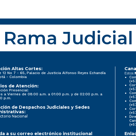
Rama Judicial
ción Altas Cortes:
Cana
e 12 No 7 - 65, Palacio de Justicia Alfonso Reyes Echandía
Estos
otá - Colombia
Con
(+5
Cor
ios de Atención:
(+5
ción Presencial:
Con
s a Viernes de 08:00 a.m. a 01:00 p.m. y de 02:00 p.m. a
(+5
0 p.m.
Com
(+5
ción de Despachos Judiciales y Sedes
Cor
istrativas:
(+5
ctorio Nacional
Dir
Car
(+5
a a su correo electrónico institucional
Enla