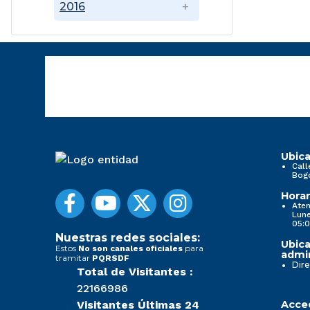
2016
Ubica
Call
Bog
Horar
Aten
Lune
05:0
Nuestras redes sociales:
Ubica
Estos
para
No son canales oficiales
admin
tramitar
PQRSDF
Dire
Total de Visitantes :
22166986
Visitantes Últimas 24
Acced