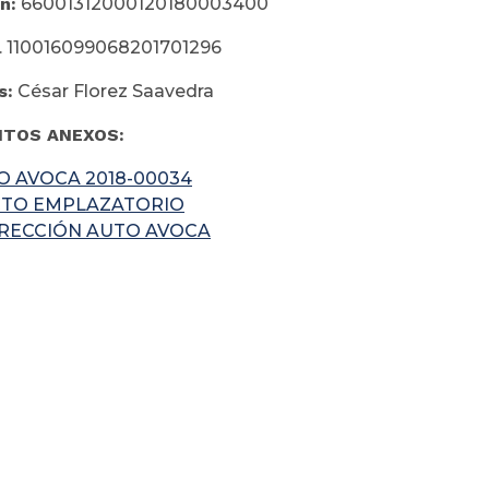
n:
66001312000120180003400
0016099068201701296
s:
César Florez Saavedra
TOS ANEXOS:
O AVOCA 2018-00034
CTO EMPLAZATORIO
RECCIÓN AUTO AVOCA