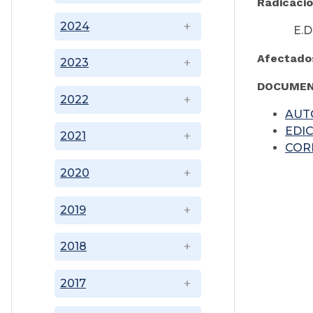
Radicació
2024
E.D. 11
Afectado
2023
DOCUMEN
2022
AUT
EDI
2021
COR
2020
2019
2018
2017