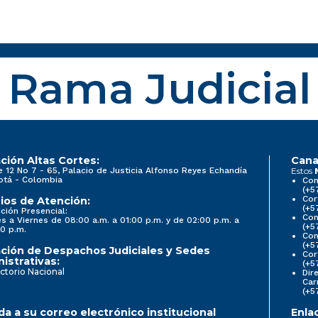
Rama Judicial
ción Altas Cortes:
Cana
e 12 No 7 - 65, Palacio de Justicia Alfonso Reyes Echandía
Estos
otá - Colombia
Con
(+5
Cor
ios de Atención:
(+5
ción Presencial:
Con
s a Viernes de 08:00 a.m. a 01:00 p.m. y de 02:00 p.m. a
(+5
0 p.m.
Com
(+5
ción de Despachos Judiciales y Sedes
Cor
istrativas:
(+5
ctorio Nacional
Dir
Car
(+5
a a su correo electrónico institucional
Enla