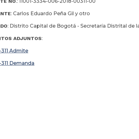
NTE NO
.: 11001-3334-006-2018-00311-00
ANTE
: Carlos Eduardo Peña Gil y otro
ADO
: Distrito Capital de Bogotá - Secretaría Distrital de 
TOS ADJUNTOS
:
-311 Admite
-311 Demanda