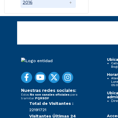
2016
Ubica
Call
Bog
Horar
Aten
Lune
05:0
Nuestras redes sociales:
Ubica
Estos
para
No son canales oficiales
admin
tramitar
PQRSDF
Dire
Total de Visitantes :
22191721
Visitantes Últimas 24
Acced