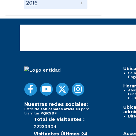
2016
Ubica
Call
Bog
Horar
Aten
Lune
05:0
Nuestras redes sociales:
Ubica
Estos
para
No son canales oficiales
admin
tramitar
PQRSDF
Dire
Total de Visitantes :
22233904
Visitantes Últimas 24
Acced