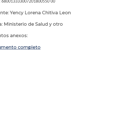
:
680013333007201800550 00
e: Yency Lorena Chitiva Leon
: Ministerio de Salud y otro
tos anexos:
umento completo