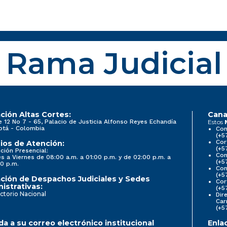
Rama Judicial
ción Altas Cortes:
Cana
e 12 No 7 - 65, Palacio de Justicia Alfonso Reyes Echandía
Estos
otá - Colombia
Con
(+5
Cor
ios de Atención:
(+5
ción Presencial:
Con
s a Viernes de 08:00 a.m. a 01:00 p.m. y de 02:00 p.m. a
(+5
0 p.m.
Com
(+5
ción de Despachos Judiciales y Sedes
Cor
istrativas:
(+5
ctorio Nacional
Dir
Car
(+5
a a su correo electrónico institucional
Enla