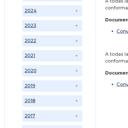
A todas l
conformad
2024
Documen
2023
Conv
2022
A todas l
2021
conformad
2020
Documen
Conv
2019
2018
2017