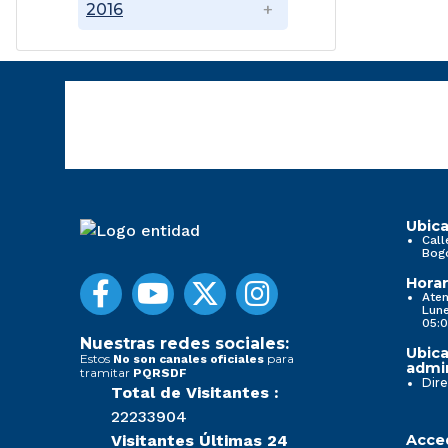
2016
Ubica
Call
Bog
Horar
Aten
Lune
05:0
Nuestras redes sociales:
Ubica
Estos
para
No son canales oficiales
admin
tramitar
PQRSDF
Dire
Total de Visitantes :
22233904
Visitantes Últimas 24
Acced