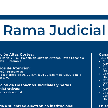
Rama Judicial
ción Altas Cortes:
Cana
e 12 No 7 - 65, Palacio de Justicia Alfonso Reyes Echandía
Estos
otá - Colombia
Con
(+5
Cor
ios de Atención:
(+5
ción Presencial:
Con
s a Viernes de 08:00 a.m. a 01:00 p.m. y de 02:00 p.m. a
(+5
0 p.m.
Com
(+5
ción de Despachos Judiciales y Sedes
Cor
istrativas:
(+5
ctorio Nacional
Dir
Car
(+5
a a su correo electrónico institucional
Enla