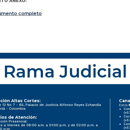
TO ANEXO:
umento completo
Rama Judicial
ción Altas Cortes:
Cana
e 12 No 7 - 65, Palacio de Justicia Alfonso Reyes Echandía
Estos
otá - Colombia
Con
(+5
Cor
ios de Atención:
(+5
ción Presencial:
Con
s a Viernes de 08:00 a.m. a 01:00 p.m. y de 02:00 p.m. a
(+5
0 p.m.