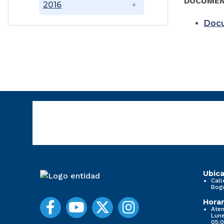
DOCUMEN
2016
Doc
Ubica
Call
Bog
Horar
Aten
Lune
05:0