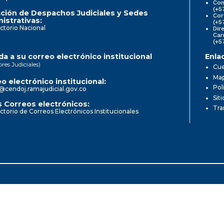
Com
(+5
ción de Despachos Judiciales y Sedes
Cor
istrativas:
(+5
ctorio Nacional
Dir
Car
(+5
a a su correo electrónico institucional
Enla
ores Judiciales)
Cue
Map
o electrónico institucional:
Pol
@cendoj.ramajudicial.gov.co
Sit
 Correos electrónicos:
Tra
ctorio de Correos Electrónicos Institucionales