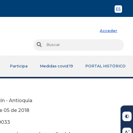
ES
Spani
Acceder
Busc
Buscar
Participa
Medidas covid 19
PORTAL HISTÓRICO
ín - Antioquia
2018
9033