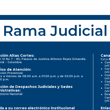
Rama Judicial
ción Altas Cortes:
Cana
e 12 No 7 - 65, Palacio de Justicia Alfonso Reyes Echandía
Estos
otá - Colombia
Con
(+5
Cor
ios de Atención:
(+5
ción Presencial:
Con
s a Viernes de 08:00 a.m. a 01:00 p.m. y de 02:00 p.m. a
(+5
0 p.m.
Com
(+5
ción de Despachos Judiciales y Sedes
Cor
istrativas:
(+5
ctorio Nacional
Dir
Car
(+5
a a su correo electrónico institucional
Enla