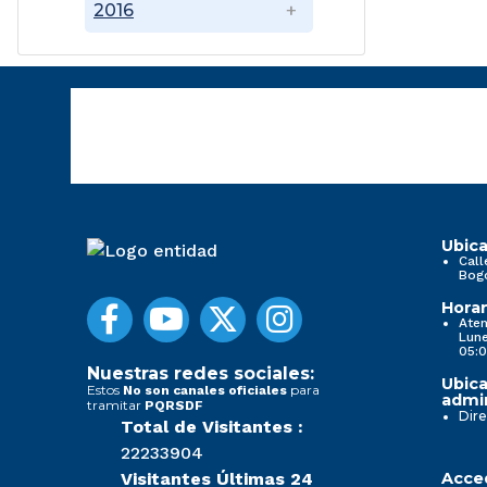
2016
Ubica
Call
Bog
Horar
Aten
Lune
05:0
Nuestras redes sociales:
Ubica
Estos
para
No son canales oficiales
admin
tramitar
PQRSDF
Dire
Total de Visitantes :
22233904
Visitantes Últimas 24
Acced