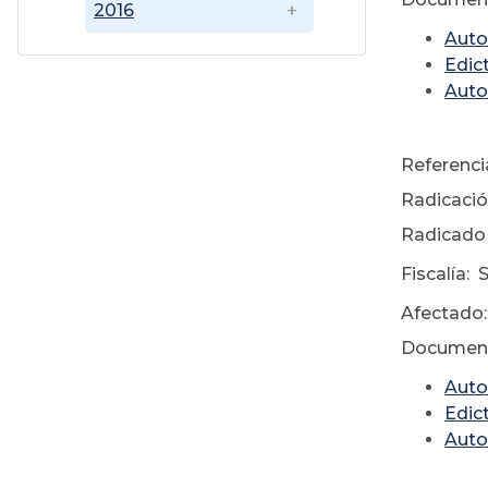
2016
Auto
Edic
Auto
Referenci
Radicació
Radicado 
Fiscalía: 
Afectado:
Document
Auto
Edic
Auto