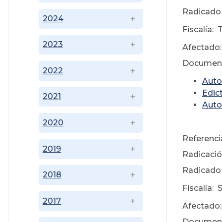
Radicado 
2024
Fiscalía:
2023
Afectado:
Document
2022
Auto
Edic
2021
Auto
2020
Referenci
2019
Radicació
Radicado 
2018
Fiscalía: 
2017
Afectado
Document