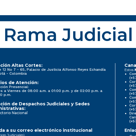
Rama Judicial
ción Altas Cortes:
Cana
e 12 No 7 - 65, Palacio de Justicia Alfonso Reyes Echandía
Estos
otá - Colombia
Con
(+5
Cor
ios de Atención:
(+5
ción Presencial:
Con
s a Viernes de 08:00 a.m. a 01:00 p.m. y de 02:00 p.m. a
(+5
0 p.m.
Com
(+5
ción de Despachos Judiciales y Sedes
Cor
istrativas:
(+5
ctorio Nacional
Dir
Car
(+5
a a su correo electrónico institucional
Enla
ores Judiciales)