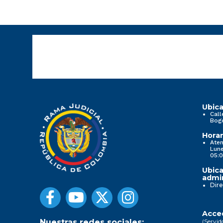
Ubica
Call
Bog
Horar
Aten
Lune
05:0
Ubica
admin
Dire
Acced
(Servid
Nuestras redes sociales: