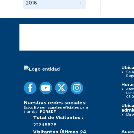
2016
Ubica
Call
Bog
Horar
Aten
Lune
05:0
Nuestras redes sociales:
Ubica
Estos
para
No son canales oficiales
admin
tramitar
PQRSDF
Dire
Total de Visitantes :
22245578
Visitantes Últimas 24
Acced