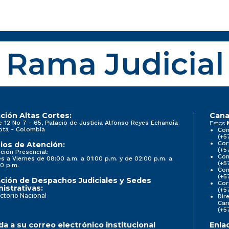
Rama Judicial
ción Altas Cortes:
Cana
e 12 No 7 - 65, Palacio de Justicia Alfonso Reyes Echandía
Estos
otá - Colombia
Con
(+5
Cor
ios de Atención:
(+5
ción Presencial:
Con
s a Viernes de 08:00 a.m. a 01:00 p.m. y de 02:00 p.m. a
(+5
0 p.m.
Com
(+5
ción de Despachos Judiciales y Sedes
Cor
istrativas:
(+5
ctorio Nacional
Dir
Car
(+5
a a su correo electrónico institucional
Enla