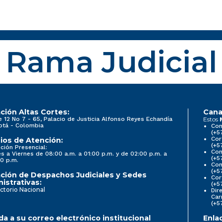
Rama Judicial
ción Altas Cortes:
Cana
e 12 No 7 - 65, Palacio de Justicia Alfonso Reyes Echandía
Estos
otá - Colombia
Con
(+5
Cor
ios de Atención:
(+5
ción Presencial:
Con
s a Viernes de 08:00 a.m. a 01:00 p.m. y de 02:00 p.m. a
(+5
0 p.m.
Com
(+5
ción de Despachos Judiciales y Sedes
Cor
istrativas:
(+5
ctorio Nacional
Dir
Car
(+5
a a su correo electrónico institucional
Enla