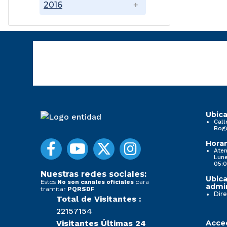
2016
Ubica
Call
Bog
Horar
Aten
Lune
05:0
Nuestras redes sociales:
Ubica
Estos
para
No son canales oficiales
admin
tramitar
PQRSDF
Dire
Total de Visitantes :
22157154
Visitantes Últimas 24
Acced