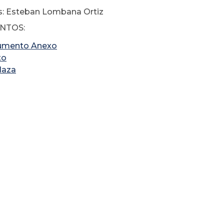
s: Esteban Lombana Ortiz
NTOS:
umento Anexo
to
laza