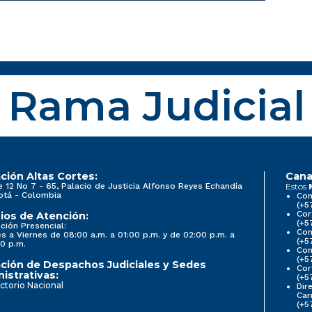
Rama Judicial
ción Altas Cortes:
Cana
e 12 No 7 - 65, Palacio de Justicia Alfonso Reyes Echandía
Estos
otá - Colombia
Con
(+5
Cor
ios de Atención:
(+5
ción Presencial:
Con
s a Viernes de 08:00 a.m. a 01:00 p.m. y de 02:00 p.m. a
(+5
0 p.m.
Com
(+5
ción de Despachos Judiciales y Sedes
Cor
istrativas:
(+5
ctorio Nacional
Dir
Car
(+5