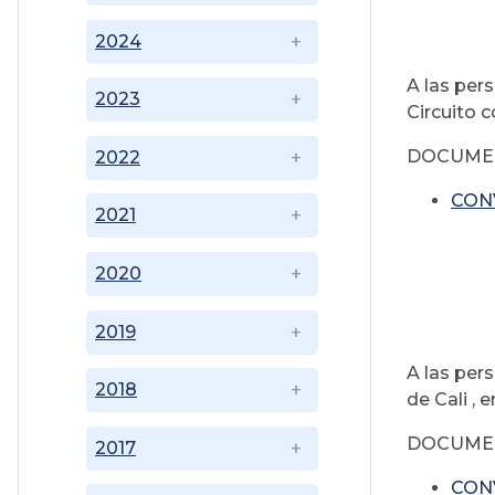
2024
A las per
2023
Circuito 
DOCUME
2022
CON
2021
2020
2019
A las per
2018
de Cali , 
DOCUME
2017
CONV