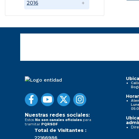
2016
Ubica
Call
Bog
Horar
Aten
Lune
05:0
Nuestras redes sociales:
Ubica
Estos
para
No son canales oficiales
admin
tramitar
PQRSDF
Dire
Total de Visitantes :
22166986