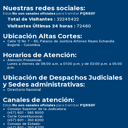
Nuestras redes sociales:
Estos
para tramitar
No son canales oficiales
PQRSDF
Total de Visitantes :
22245422
Visitantes Últimas 24 horas :
72460
Ubicación Altas Cortes:
Calle 12 No 7 - 65, Palacio de Justicia Alfonso Reyes Echandía
Bogotá - Colombia
Horarios de Atención:
Atención Presencial:
Lunes a Viernes de 08:00 a.m. a 01:00 p.m. y de 02:00 p.m. a 05:00
p.m.
Ubicación de Despachos Judiciales
y Sedes administrativas:
Directorio Nacional
Canales de atención:
Estos
para tramitar
No son canales oficiales
PQRSDF
Consejo Superior de la Judicatura:
(+57) 601 - 565 8500
Corte Constitucional:
(+57) 601 - 350 6200
Consejo de Estado:
(+57) 601 - 350 6700