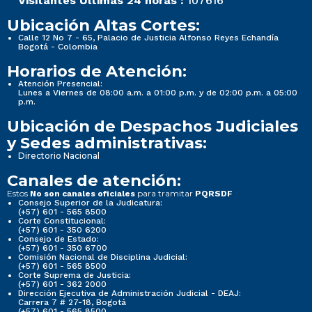
Visitantes Últimas 24 horas :
107616
Ubicación Altas Cortes:
Calle 12 No 7 - 65, Palacio de Justicia Alfonso Reyes Echandía
Bogotá - Colombia
Horarios de Atención:
Atención Presencial:
Lunes a Viernes de 08:00 a.m. a 01:00 p.m. y de 02:00 p.m. a 05:00
p.m.
Ubicación de Despachos Judiciales
y Sedes administrativas:
Directorio Nacional
Canales de atención:
Estos
para tramitar
No son canales oficiales
PQRSDF
Consejo Superior de la Judicatura:
(+57) 601 - 565 8500
Corte Constitucional:
(+57) 601 - 350 6200
Consejo de Estado:
(+57) 601 - 350 6700
Comisión Nacional de Disciplina Judicial:
(+57) 601 - 565 8500
Corte Suprema de Justicia:
(+57) 601 - 362 2000
Dirección Ejecutiva de Administración Judicial - DEAJ:
Carrera 7 # 27-18, Bogotá
(+57) 601 - 565 8500