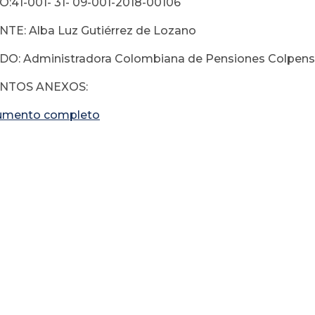
41-001- 31- 09-001-2018-00106
TE: Alba Luz Gutiérrez de Lozano
O: Administradora Colombiana de Pensiones Colpens
TOS ANEXOS:
umento completo