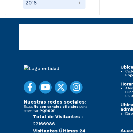
2016
Ubica
Call
Bog
Horar
Aten
Lune
05:0
Nuestras redes sociales:
Ubica
Estos
para
No son canales oficiales
admin
tramitar
PQRSDF
Dire
Total de Visitantes :
22166986
Visitantes Últimas 24
Acced