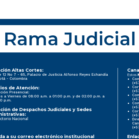
Rama Judicial
ción Altas Cortes:
Cana
e 12 No 7 - 65, Palacio de Justicia Alfonso Reyes Echandía
Estos
otá - Colombia
Con
(+5
Cor
ios de Atención:
(+5
ción Presencial:
Con
s a Viernes de 08:00 a.m. a 01:00 p.m. y de 02:00 p.m. a
(+5
0 p.m.
Com
(+5
ción de Despachos Judiciales y Sedes
Cor
istrativas:
(+5
ctorio Nacional
Dir
Car
(+5
a a su correo electrónico institucional
Enla