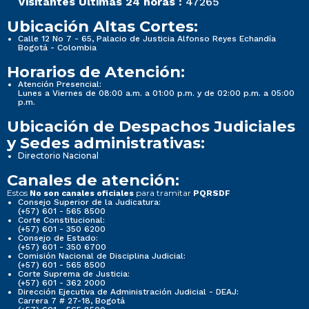
Visitantes Últimas 24 horas :
47265
Ubicación Altas Cortes:
Calle 12 No 7 - 65, Palacio de Justicia Alfonso Reyes Echandía
Bogotá - Colombia
Horarios de Atención:
Atención Presencial:
Lunes a Viernes de 08:00 a.m. a 01:00 p.m. y de 02:00 p.m. a 05:00
p.m.
Ubicación de Despachos Judiciales
y Sedes administrativas:
Directorio Nacional
Canales de atención:
Estos
para tramitar
No son canales oficiales
PQRSDF
Consejo Superior de la Judicatura:
(+57) 601 - 565 8500
Corte Constitucional:
(+57) 601 - 350 6200
Consejo de Estado:
(+57) 601 - 350 6700
Comisión Nacional de Disciplina Judicial:
(+57) 601 - 565 8500
Corte Suprema de Justicia:
(+57) 601 - 362 2000
Dirección Ejecutiva de Administración Judicial - DEAJ:
Carrera 7 # 27-18, Bogotá