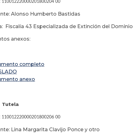
:
110012220000201800204 00
te: Alonso Humberto Bastidas
: Fiscalía 43 Especializada de Extinción del Dominio
tos anexos:
umento completo
SLADO
umento anexo
e Tutela
:
110012220000201800206 00
e: Lina Margarita Clavijo Ponce y otro