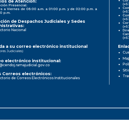
Cor
ios de Atención:
(+5
ción Presencial:
Con
s a Viernes de 08:00 a.m. a 01:00 p.m. y de 02:00 p.m. a
(+5
0 p.m.
Com
(+5
ción de Despachos Judiciales y Sedes
Cor
istrativas:
(+5
ctorio Nacional
Dir
Car
(+5
a a su correo electrónico institucional
Enla
ores Judiciales)
Cue
Map
o electrónico institucional:
Pol
@cendoj.ramajudicial.gov.co
Sit
 Correos electrónicos:
Tra
ctorio de Correos Electrónicos Institucionales