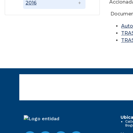
Accionada
2016
Documen
Auto
TRA
TRA
Ubica
Call
Bog