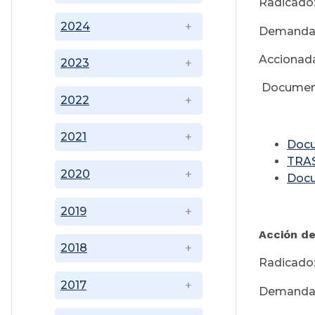
Radicado
2024
Demandan
Accionada
2023
Documen
2022
2021
Doc
TRA
2020
Doc
2019
Acción d
2018
Radicado
2017
Demandant