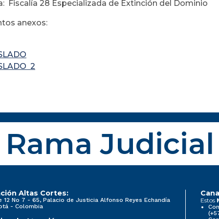
: Fiscalía 28 Especializada de Extinción del Dominio
tos anexos:
SLADO
SLADO 2
Rama Judicial
ción Altas Cortes:
Cana
e 12 No 7 - 65, Palacio de Justicia Alfonso Reyes Echandía
Estos
otá - Colombia
Con
(+5