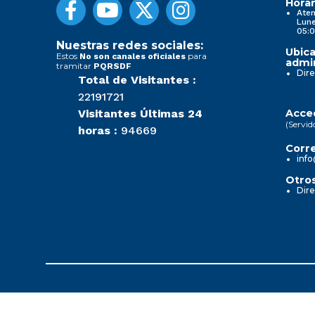
Horar
Aten
Lune
05:0
Nuestras redes sociales:
Ubica
Estos
para
No son canales oficiales
admin
tramitar
PQRSDF
Dire
Total de Visitantes :
22191721
Visitantes Últimas 24
Acced
(Servid
horas :
94669
Corre
info
Otros
Dire