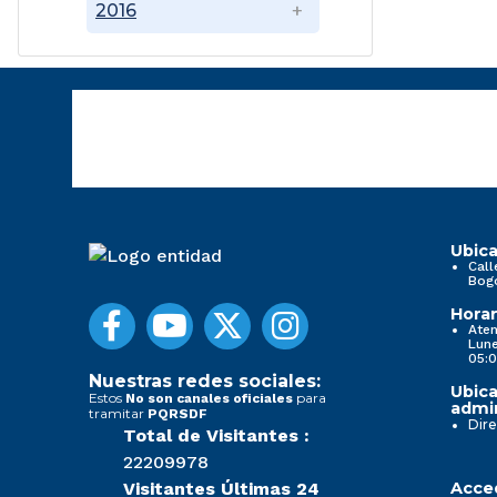
2016
Ubica
Call
Bog
Horar
Aten
Lune
05:0
Nuestras redes sociales:
Ubica
Estos
para
No son canales oficiales
admin
tramitar
PQRSDF
Dire
Total de Visitantes :
22209978
Visitantes Últimas 24
Acced