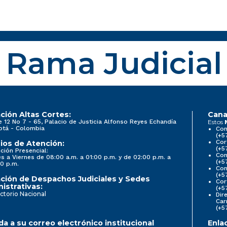
Rama Judicial
ción Altas Cortes:
Cana
e 12 No 7 - 65, Palacio de Justicia Alfonso Reyes Echandía
Estos
otá - Colombia
Con
(+5
Cor
ios de Atención:
(+5
ción Presencial:
Con
s a Viernes de 08:00 a.m. a 01:00 p.m. y de 02:00 p.m. a
(+5
0 p.m.
Com
(+5
ción de Despachos Judiciales y Sedes
Cor
istrativas:
(+5
ctorio Nacional
Dir
Car
(+5
a a su correo electrónico institucional
Enla