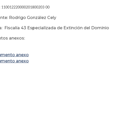
:
110012220000201800203 00
te: Rodrigo González Cely
: Fiscalía 43 Especializada de Extinción del Dominio
tos anexos:
umento anexo
umento anexo