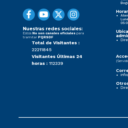
Bog
Horar
Aten
Lune
05:0
Nuestras redes sociales:
Ubica
Estos
para
No son canales oficiales
admin
tramitar
PQRSDF
Dire
Total de Visitantes :
22211845
Visitantes Últimas 24
Acced
(Servid
horas :
112339
Corre
info
Otros
Dire