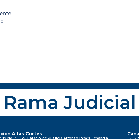
dente
xo
Rama Judicial
ción Altas Cortes:
Cana
e 12 No 7 - 65, Palacio de Justicia Alfonso Reyes Echandía
Estos