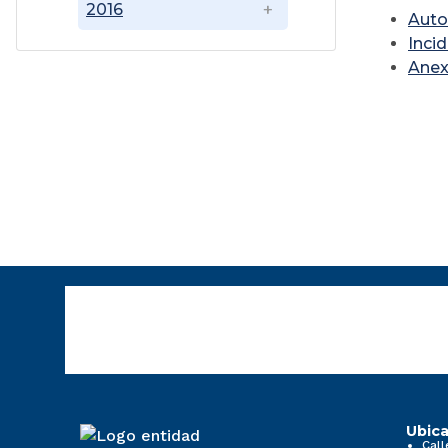
2016
Auto
Inci
Ane
Ubica
Call