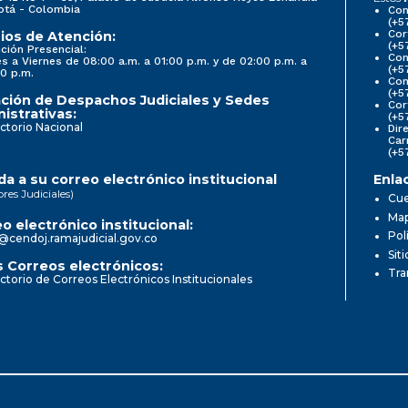
otá - Colombia
Con
(+5
Cor
ios de Atención:
(+5
ción Presencial:
Con
s a Viernes de 08:00 a.m. a 01:00 p.m. y de 02:00 p.m. a
(+5
0 p.m.
Com
(+5
ción de Despachos Judiciales y Sedes
Cor
istrativas:
(+5
ctorio Nacional
Dir
Car
(+5
a a su correo electrónico institucional
Enla
ores Judiciales)
Cue
Map
o electrónico institucional:
Pol
@cendoj.ramajudicial.gov.co
Sit
 Correos electrónicos:
Tra
ctorio de Correos Electrónicos Institucionales