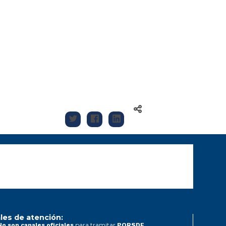
les de atención:
para tramitar
No son canales oficiales
PQRSDF