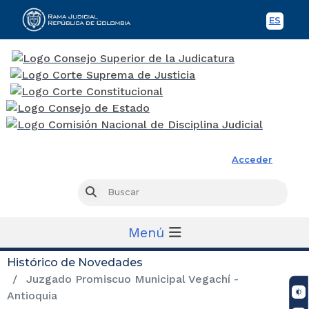
ES
Spani
Rama Judicial
Acceder
Busc
Buscar
Menú
Histórico de Novedades
Juzgado Promiscuo Municipal Vegachí -
Antioquia