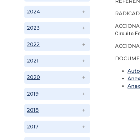
REFERENC
2024
RADICAD
ACCIONADO
2023
Circuito E
2022
ACCIONA
DOCUMEN
2021
Auto
2020
Ane
Anex
2019
2018
2017