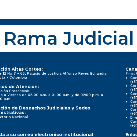
Rama Judicial
ción Altas Cortes:
Cana
e 12 No 7 - 65, Palacio de Justicia Alfonso Reyes Echandía
Estos
otá - Colombia
Con
(+5
Cor
ios de Atención:
(+5
ción Presencial:
Con
s a Viernes de 08:00 a.m. a 01:00 p.m. y de 02:00 p.m. a
(+5
0 p.m.
Com
(+5
ción de Despachos Judiciales y Sedes
Cor
istrativas:
(+5
ctorio Nacional
Dir
Car
(+5
a a su correo electrónico institucional
Enla