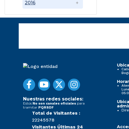
2016
Ubica
Call
Bog
Horar
Aten
Lune
05:0
Nuestras redes sociales:
Ubica
Estos
para
No son canales oficiales
admin
tramitar
PQRSDF
Dire
Total de Visitantes :
22245578
Visitantes Últimas 24
Acced