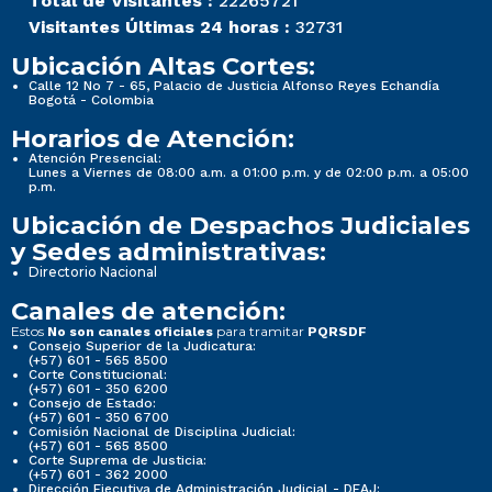
Total de Visitantes :
22265721
Visitantes Últimas 24 horas :
32731
Ubicación Altas Cortes:
Calle 12 No 7 - 65, Palacio de Justicia Alfonso Reyes Echandía
Bogotá - Colombia
Horarios de Atención:
Atención Presencial:
Lunes a Viernes de 08:00 a.m. a 01:00 p.m. y de 02:00 p.m. a 05:00
p.m.
Ubicación de Despachos Judiciales
y Sedes administrativas:
Directorio Nacional
Canales de atención:
Estos
para tramitar
No son canales oficiales
PQRSDF
Consejo Superior de la Judicatura:
(+57) 601 - 565 8500
Corte Constitucional:
(+57) 601 - 350 6200
Consejo de Estado:
(+57) 601 - 350 6700
Comisión Nacional de Disciplina Judicial:
(+57) 601 - 565 8500
Corte Suprema de Justicia:
(+57) 601 - 362 2000
Dirección Ejecutiva de Administración Judicial - DEAJ: