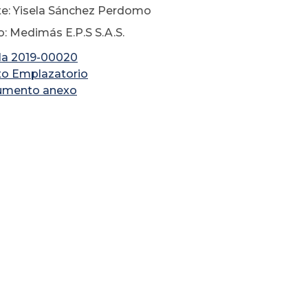
te: Yisela Sánchez Perdomo
: Medimás E.P.S S.A.S.
la 2019-00020
to Emplazatorio
umento anexo