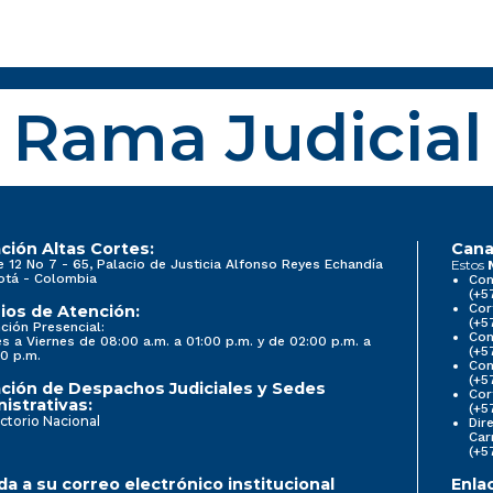
Rama Judicial
ción Altas Cortes:
Cana
e 12 No 7 - 65, Palacio de Justicia Alfonso Reyes Echandía
Estos
otá - Colombia
Con
(+5
Cor
ios de Atención:
(+5
ción Presencial:
Con
s a Viernes de 08:00 a.m. a 01:00 p.m. y de 02:00 p.m. a
(+5
0 p.m.
Com
(+5
ción de Despachos Judiciales y Sedes
Cor
istrativas:
(+5
ctorio Nacional
Dir
Car
(+5
a a su correo electrónico institucional
Enla