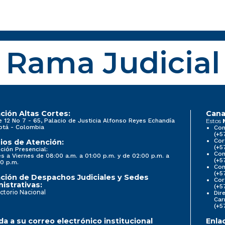
Rama Judicial
ción Altas Cortes:
Cana
e 12 No 7 - 65, Palacio de Justicia Alfonso Reyes Echandía
Estos
otá - Colombia
Con
(+5
Cor
ios de Atención:
(+5
ción Presencial:
Con
s a Viernes de 08:00 a.m. a 01:00 p.m. y de 02:00 p.m. a
(+5
0 p.m.
Com
(+5
ción de Despachos Judiciales y Sedes
Cor
istrativas:
(+5
ctorio Nacional
Dir
Car
(+5
a a su correo electrónico institucional
Enla