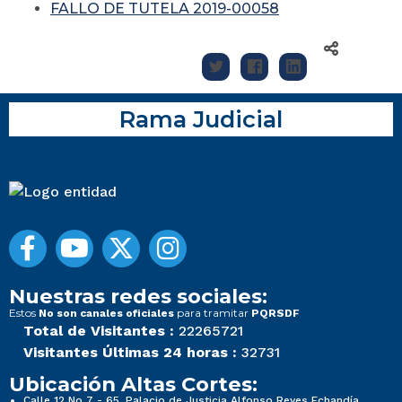
FALLO DE TUTELA 2019-00058
Rama Judicial
Nuestras redes sociales:
Estos
para tramitar
No son canales oficiales
PQRSDF
Total de Visitantes :
22265721
Visitantes Últimas 24 horas :
32731
Ubicación Altas Cortes:
Calle 12 No 7 - 65, Palacio de Justicia Alfonso Reyes Echandía