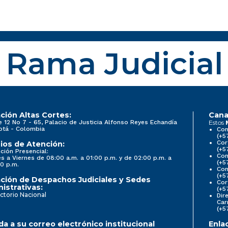
Rama Judicial
ción Altas Cortes:
Cana
e 12 No 7 - 65, Palacio de Justicia Alfonso Reyes Echandía
Estos
otá - Colombia
Con
(+5
Cor
ios de Atención:
(+5
ción Presencial:
Con
s a Viernes de 08:00 a.m. a 01:00 p.m. y de 02:00 p.m. a
(+5
0 p.m.
Com
(+5
ción de Despachos Judiciales y Sedes
Cor
istrativas:
(+5
ctorio Nacional
Dir
Car
(+5
a a su correo electrónico institucional
Enla