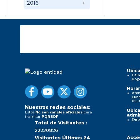
2016
Ubica
Call
Bog
Horar
Aten
Lune
05:0
Nuestras redes sociales:
Ubica
Estos
para
No son canales oficiales
admin
tramitar
PQRSDF
Dire
Total de Visitantes :
22230826
Visitantes Últimas 24
Acced