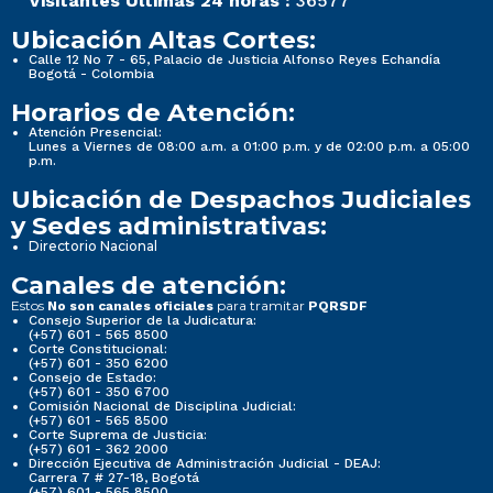
Visitantes Últimas 24 horas :
36577
Ubicación Altas Cortes:
Calle 12 No 7 - 65, Palacio de Justicia Alfonso Reyes Echandía
Bogotá - Colombia
Horarios de Atención:
Atención Presencial:
Lunes a Viernes de 08:00 a.m. a 01:00 p.m. y de 02:00 p.m. a 05:00
p.m.
Ubicación de Despachos Judiciales
y Sedes administrativas:
Directorio Nacional
Canales de atención:
Estos
para tramitar
No son canales oficiales
PQRSDF
Consejo Superior de la Judicatura:
(+57) 601 - 565 8500
Corte Constitucional:
(+57) 601 - 350 6200
Consejo de Estado:
(+57) 601 - 350 6700
Comisión Nacional de Disciplina Judicial:
(+57) 601 - 565 8500
Corte Suprema de Justicia:
(+57) 601 - 362 2000
Dirección Ejecutiva de Administración Judicial - DEAJ:
Carrera 7 # 27-18, Bogotá
(+57) 601 - 565 8500