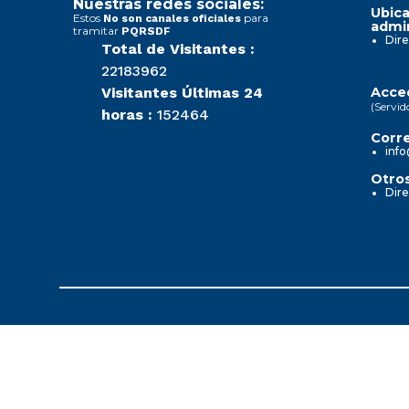
Nuestras redes sociales:
Ubica
Estos
para
No son canales oficiales
admin
tramitar
PQRSDF
Dire
Total de Visitantes :
22183962
Visitantes Últimas 24
Acced
(Servid
horas :
152464
Corre
info
Otros
Dire