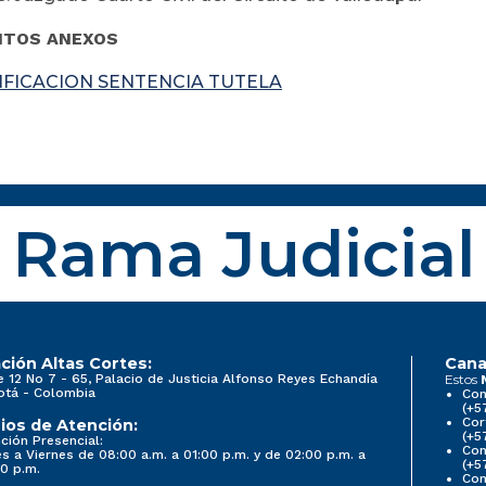
TOS ANEXOS
IFICACION SENTENCIA TUTELA
Rama Judicial
ción Altas Cortes:
Cana
e 12 No 7 - 65, Palacio de Justicia Alfonso Reyes Echandía
Estos
otá - Colombia
Con
(+5
Cor
ios de Atención:
(+5
ción Presencial:
Con
s a Viernes de 08:00 a.m. a 01:00 p.m. y de 02:00 p.m. a
(+5
0 p.m.
Com