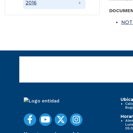
2016
DOCUMEN
NOT
Ubica
Call
Bog
Horar
Aten
Lune
05:0