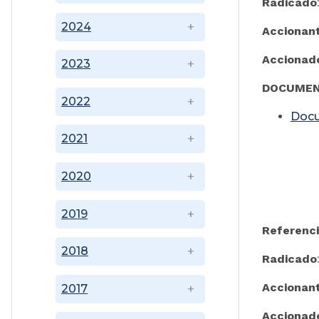
Radicado
2024
Accionan
Accionad
2023
DOCUMEN
2022
Doc
2021
2020
M
2019
Referenci
2018
Radicado
Accionan
2017
Accionad