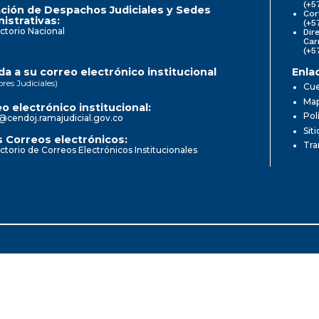
(+5
ción de Despachos Judiciales y Sedes
Cor
istrativas:
(+5
ctorio Nacional
Dir
Car
(+5
a a su correo electrónico institucional
Enla
ores Judiciales)
Cue
Map
o electrónico institucional:
Pol
@cendoj.ramajudicial.gov.co
Sit
 Correos electrónicos:
Tra
ctorio de Correos Electrónicos Institucionales