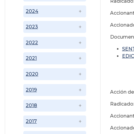
Radicado:
2024
Accionant
Accionad
2023
Document
2022
SENT
EDIC
2021
2020
M
2019
Acción de
Radicado:
2018
Accionant
2017
Accionad