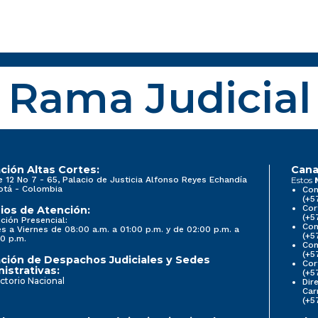
Rama Judicial
ción Altas Cortes:
Cana
e 12 No 7 - 65, Palacio de Justicia Alfonso Reyes Echandía
Estos
otá - Colombia
Con
(+5
Cor
ios de Atención:
(+5
ción Presencial:
Con
s a Viernes de 08:00 a.m. a 01:00 p.m. y de 02:00 p.m. a
(+5
0 p.m.
Com
(+5
ción de Despachos Judiciales y Sedes
Cor
istrativas:
(+5
ctorio Nacional
Dir
Car
(+5