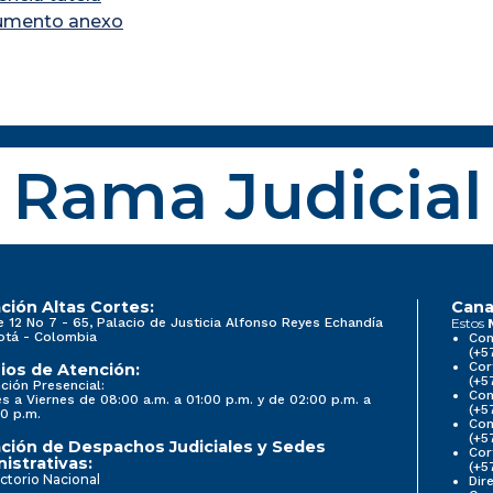
umento anexo
Rama Judicial
ción Altas Cortes:
Cana
e 12 No 7 - 65, Palacio de Justicia Alfonso Reyes Echandía
Estos
otá - Colombia
Con
(+5
Cor
ios de Atención:
(+5
ción Presencial:
Con
s a Viernes de 08:00 a.m. a 01:00 p.m. y de 02:00 p.m. a
(+5
0 p.m.
Com
(+5
ción de Despachos Judiciales y Sedes
Cor
istrativas:
(+5
ctorio Nacional
Dir