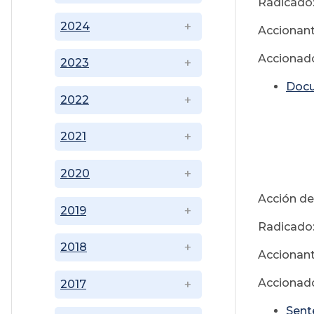
Radicado:
2024
Accionant
Accionado
2023
Doc
2022
2021
M
2020
Acción de
2019
Radicado:
2018
Accionant
Accionado
2017
Sent