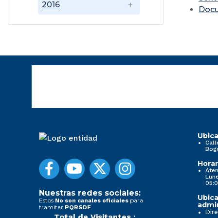
2016
Doc
Ubica
Call
Bog
Horar
Aten
Lune
05:0
Nuestras redes sociales:
Ubica
Estos
para
No son canales oficiales
admin
tramitar
PQRSDF
Dire
Total de Visitantes :