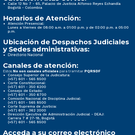
Calle 12 No 7 - 65, Palacio de Justicia Alfonso Reyes Echandía
Bogotá - Colombia
Horarios de Atención:
Atención Presencial:
Lunes a Viernes de 08:00 a.m. a 01:00 p.m. y de 02:00 p.m. a 05:00
p.m.
Ubicación de Despachos Judiciales
y Sedes administrativas:
Directorio Nacional
Canales de atención:
Estos
para tramitar
No son canales oficiales
PQRSDF
Consejo Superior de la Judicatura:
(+57) 601 - 565 8500
Corte Constitucional:
(+57) 601 - 350 6200
Consejo de Estado:
(+57) 601 - 350 6700
Comisión Nacional de Disciplina Judicial:
(+57) 601 - 565 8500
Corte Suprema de Justicia:
(+57) 601 - 362 2000
Dirección Ejecutiva de Administración Judicial - DEAJ:
Carrera 7 # 27-18, Bogotá
(+57) 601 - 565 8500
Acceda a su correo electrónico