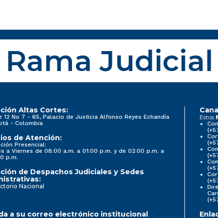
Rama Judicial
ción Altas Cortes:
Cana
e 12 No 7 - 65, Palacio de Justicia Alfonso Reyes Echandía
Estos
otá - Colombia
Con
(+5
Cor
ios de Atención:
(+5
ción Presencial:
Con
s a Viernes de 08:00 a.m. a 01:00 p.m. y de 02:00 p.m. a
(+5
0 p.m.
Com
(+5
ción de Despachos Judiciales y Sedes
Cor
istrativas:
(+5
ctorio Nacional
Dir
Car
(+5
a a su correo electrónico institucional
Enla