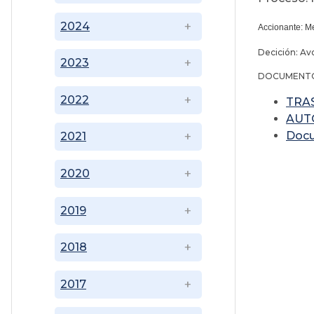
2024
Accionante: Me
Decición: Av
2023
DOCUMENTO
2022
TRA
AUT
Doc
2021
2020
2019
2018
2017