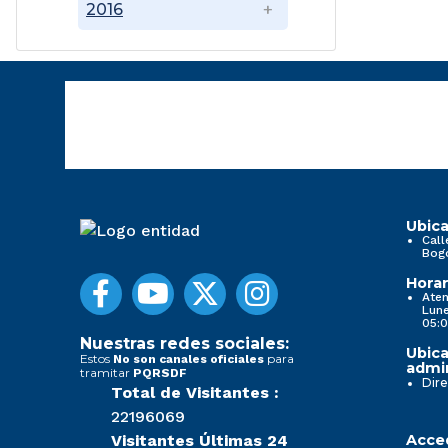
2016
Ubica
Call
Bog
Horar
Aten
Lune
05:0
Nuestras redes sociales:
Ubica
Estos
para
No son canales oficiales
admin
tramitar
PQRSDF
Dire
Total de Visitantes :
22196069
Visitantes Últimas 24
Acced