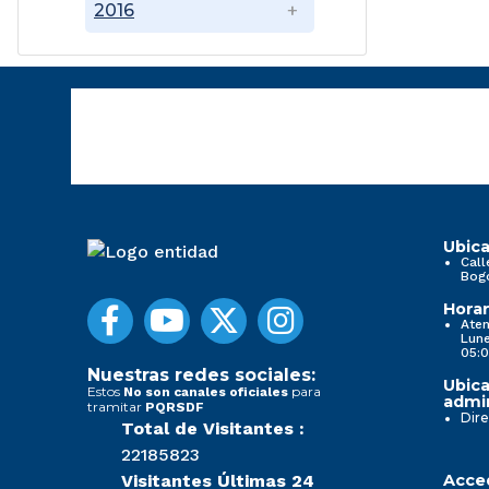
2016
Ubica
Call
Bog
Horar
Aten
Lune
05:0
Nuestras redes sociales:
Ubica
Estos
para
No son canales oficiales
admin
tramitar
PQRSDF
Dire
Total de Visitantes :
22185823
Visitantes Últimas 24
Acced