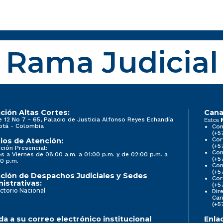
Rama Judicial
ción Altas Cortes:
Cana
e 12 No 7 - 65, Palacio de Justicia Alfonso Reyes Echandía
Estos
otá - Colombia
Con
(+5
Cor
ios de Atención:
(+5
ción Presencial:
Con
s a Viernes de 08:00 a.m. a 01:00 p.m. y de 02:00 p.m. a
(+5
0 p.m.
Com
(+5
ción de Despachos Judiciales y Sedes
Cor
istrativas:
(+5
ctorio Nacional
Dir
Car
(+5
a a su correo electrónico institucional
Enla