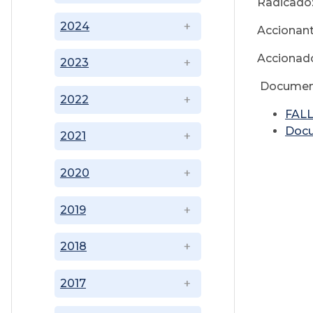
Radicado:
2024
Accionant
Accionado
2023
Documen
2022
FALL
Doc
2021
2020
2019
2018
2017